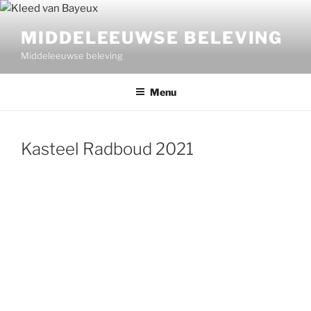
Ga
naar
MIDDELEEUWSE BELEVING
de
Middeleeuwse beleving
inhoud
Menu
Kasteel Radboud 2021