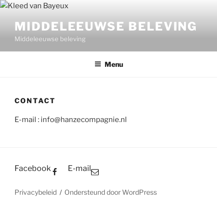
Ga
naar
MIDDELEEUWSE BELEVING
de
Middeleeuwse beleving
inhoud
Menu
CONTACT
E-mail : info@hanzecompagnie.nl
Facebook
E-mail
Privacybeleid
Ondersteund door WordPress