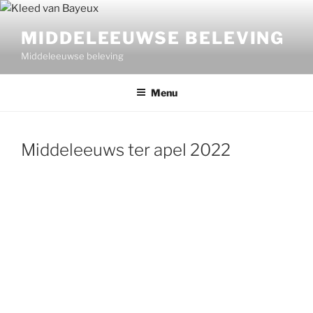
Ga
naar
MIDDELEEUWSE BELEVING
de
Middeleeuwse beleving
inhoud
Menu
Middeleeuws ter apel 2022