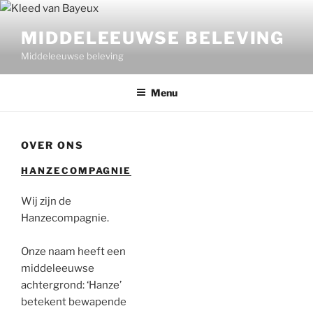
Ga
naar
MIDDELEEUWSE BELEVING
de
Middeleeuwse beleving
inhoud
Menu
OVER ONS
HANZECOMPAGNIE
Wij zijn de
Hanzecompagnie.
Onze naam heeft een
middeleeuwse
achtergrond: ‘Hanze’
betekent bewapende