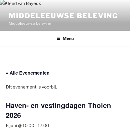
Ga
naar
MIDDELEEUWSE BELEVING
de
Middeleeuwse beleving
inhoud
Menu
« Alle Evenementen
Dit evenement is voorbij.
Haven- en vestingdagen Tholen
2026
6 juni @ 10:00
-
17:00