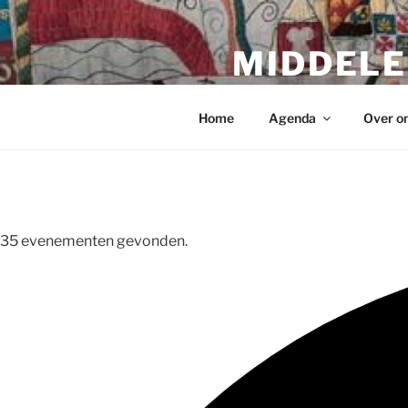
Ga
naar
MIDDELE
de
inhoud
Middeleeuwse beleving
Home
Agenda
Over o
35 evenementen gevonden.