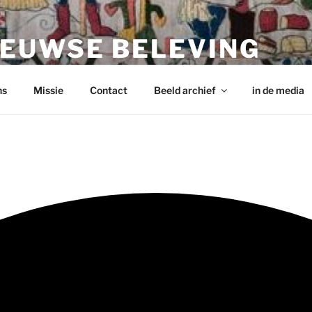
EUWSE BELEVING
ns
Missie
Contact
Beeld archief
in de media