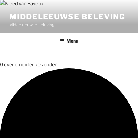
Ga
naar
MIDDELEEUWSE BELEVING
de
Middeleeuwse beleving
inhoud
Menu
0 evenementen gevonden.